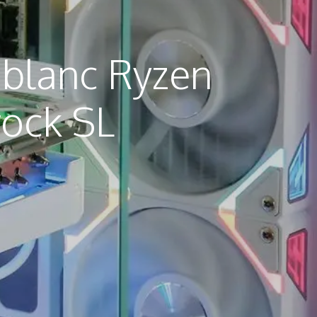
blanc Ryzen
ock SL