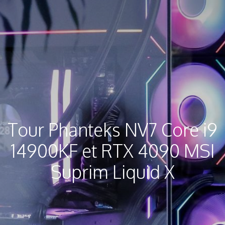
Tour Phanteks NV7 Core i9
14900KF et RTX 4090 MSI
Suprim Liquid X